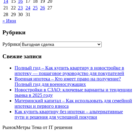
14
15
16
17
18
19
20
21
22
23
24
25
26
27
28
29
30
31
« Июн
Рубрики
Рубрики
Свежие записи
Полный гид – Как купить квартиру в новостройке в
ипотеку — пошаговое руководство для покупателей
Военная ипотека – Кто имеет право на получение?
Полный гид для военнослужащих
Новостройки в СЗАО: ключевые варианты и тенденции
рынка в 2025 году
Материнский капитал – Как использовать для семейной
ипотеки и первого взноса
Как купить квартиру без ипотеки – альтернативные
пути и решения для успешной покупки
РынокМетры Тема от IT решения