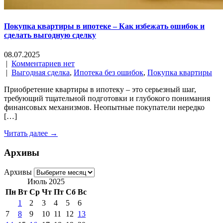
Покупка квартиры в ипотеке – Как избежать ошибок и
сделать выгодную сделку
08.07.2025
|
Комментариев нет
|
Выгодная сделка
,
Ипотека без ошибок
,
Покупка квартиры
Приобретение квартиры в ипотеку – это серьезный шаг,
требующий тщательной подготовки и глубокого понимания
финансовых механизмов. Неопытные покупатели нередко
[…]
Читать далее →
Архивы
Архивы
Июль 2025
Пн
Вт
Ср
Чт
Пт
Сб
Вс
1
2
3
4
5
6
7
8
9
10
11
12
13