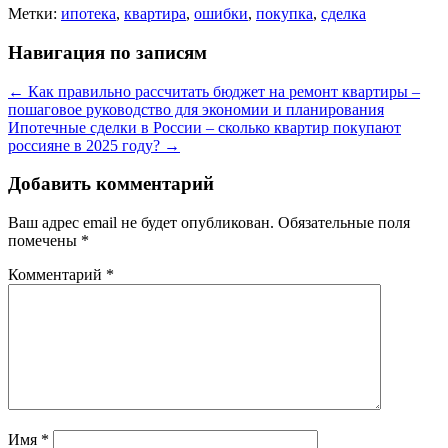
Метки:
ипотека
,
квартира
,
ошибки
,
покупка
,
сделка
Навигация по записям
←
Как правильно рассчитать бюджет на ремонт квартиры –
пошаговое руководство для экономии и планирования
Ипотечные сделки в России – сколько квартир покупают
россияне в 2025 году?
→
Добавить комментарий
Ваш адрес email не будет опубликован.
Обязательные поля
помечены
*
Комментарий
*
Имя
*