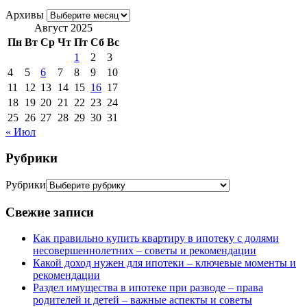
Архивы
Август 2025
Пн
Вт
Ср
Чт
Пт
Сб
Вс
1
2
3
4
5
6
7
8
9
10
11
12
13
14
15
16
17
18
19
20
21
22
23
24
25
26
27
28
29
30
31
« Июл
Рубрики
Рубрики
Свежие записи
Как правильно купить квартиру в ипотеку с долями
несовершеннолетних – советы и рекомендации
Какой доход нужен для ипотеки – ключевые моменты и
рекомендации
Раздел имущества в ипотеке при разводе – права
родителей и детей – важные аспекты и советы