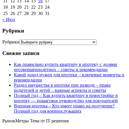
11
12
13
14
15
16
17
18
19
20
21
22
23
24
25
26
27
28
29
30
31
« Июл
Рубрики
Рубрики
Свежие записи
Как правильно купить квартиру в ипотеку с долями
несовершеннолетних – советы и рекомендации
Какой доход нужен для ипотеки – ключевые моменты и
рекомендации
Раздел имущества в ипотеке при разводе – права
родителей и детей – важные аспекты и советы
Полный гид – Как купить квартиру в новостройке в
ипотеку — пошаговое руководство для покупателей
Военная ипотека – Кто имеет право на получение?
Полный гид для военнослужащих
РынокМетры Тема от IT решения