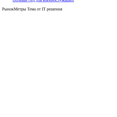
Полный гид для военнослужащих
РынокМетры Тема от IT решения