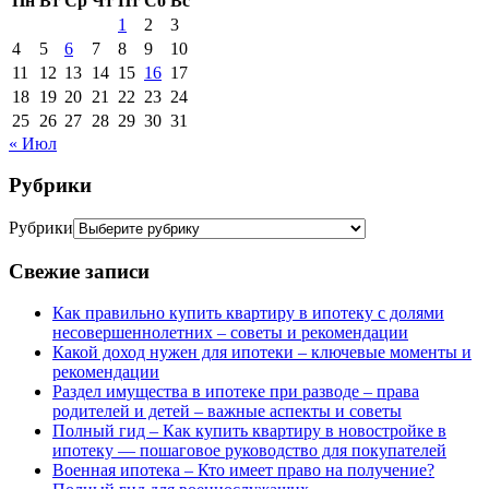
Пн
Вт
Ср
Чт
Пт
Сб
Вс
1
2
3
4
5
6
7
8
9
10
11
12
13
14
15
16
17
18
19
20
21
22
23
24
25
26
27
28
29
30
31
« Июл
Рубрики
Рубрики
Свежие записи
Как правильно купить квартиру в ипотеку с долями
несовершеннолетних – советы и рекомендации
Какой доход нужен для ипотеки – ключевые моменты и
рекомендации
Раздел имущества в ипотеке при разводе – права
родителей и детей – важные аспекты и советы
Полный гид – Как купить квартиру в новостройке в
ипотеку — пошаговое руководство для покупателей
Военная ипотека – Кто имеет право на получение?