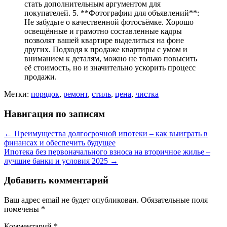
стать дополнительным аргументом для
покупателей. 5. **Фотографии для объявлений**:
Не забудьте о качественной фотосъёмке. Хорошо
освещённые и грамотно составленные кадры
позволят вашей квартире выделиться на фоне
других. Подходя к продаже квартиры с умом и
вниманием к деталям, можно не только повысить
её стоимость, но и значительно ускорить процесс
продажи.
Метки:
порядок
,
ремонт
,
стиль
,
цена
,
чистка
Навигация по записям
←
Преимущества долгосрочной ипотеки – как выиграть в
финансах и обеспечить будущее
Ипотека без первоначального взноса на вторичное жилье –
лучшие банки и условия 2025
→
Добавить комментарий
Ваш адрес email не будет опубликован.
Обязательные поля
помечены
*
Комментарий
*