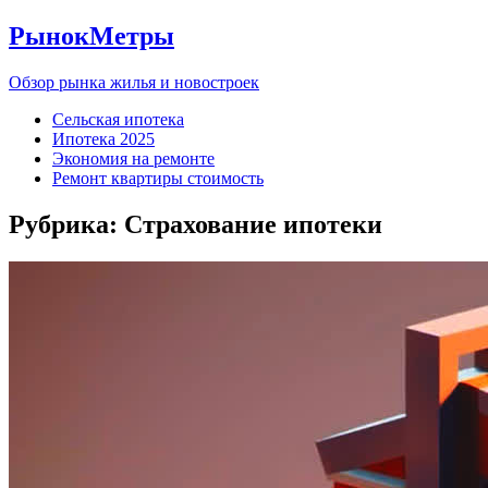
РынокМетры
Обзор рынка жилья и новостроек
Сельская ипотека
Ипотека 2025
Экономия на ремонте
Ремонт квартиры стоимость
Рубрика:
Страхование ипотеки