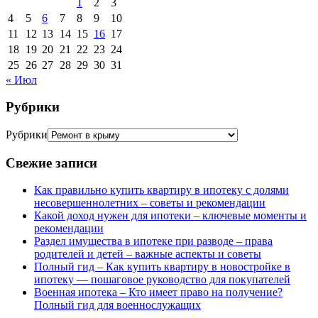
1
2
3
4
5
6
7
8
9
10
11
12
13
14
15
16
17
18
19
20
21
22
23
24
25
26
27
28
29
30
31
« Июл
Рубрики
Рубрики
Свежие записи
Как правильно купить квартиру в ипотеку с долями
несовершеннолетних – советы и рекомендации
Какой доход нужен для ипотеки – ключевые моменты и
рекомендации
Раздел имущества в ипотеке при разводе – права
родителей и детей – важные аспекты и советы
Полный гид – Как купить квартиру в новостройке в
ипотеку — пошаговое руководство для покупателей
Военная ипотека – Кто имеет право на получение?
Полный гид для военнослужащих