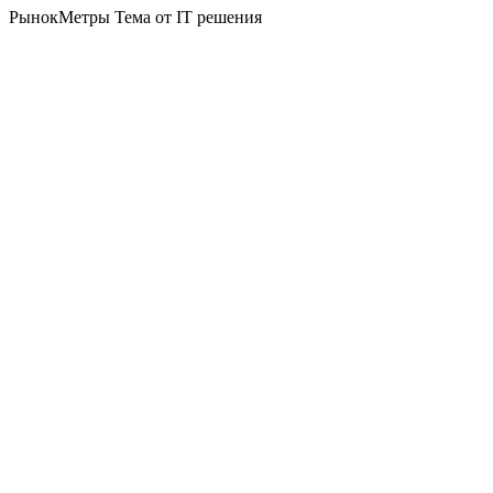
РынокМетры Тема от IT решения