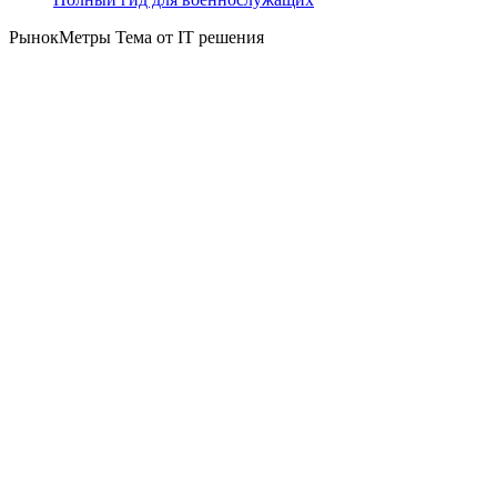
РынокМетры Тема от IT решения