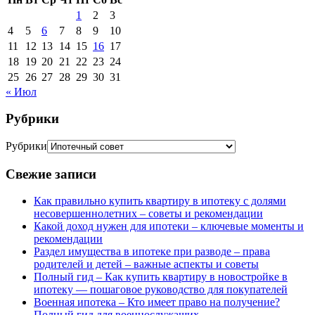
1
2
3
4
5
6
7
8
9
10
11
12
13
14
15
16
17
18
19
20
21
22
23
24
25
26
27
28
29
30
31
« Июл
Рубрики
Рубрики
Свежие записи
Как правильно купить квартиру в ипотеку с долями
несовершеннолетних – советы и рекомендации
Какой доход нужен для ипотеки – ключевые моменты и
рекомендации
Раздел имущества в ипотеке при разводе – права
родителей и детей – важные аспекты и советы
Полный гид – Как купить квартиру в новостройке в
ипотеку — пошаговое руководство для покупателей
Военная ипотека – Кто имеет право на получение?
Полный гид для военнослужащих