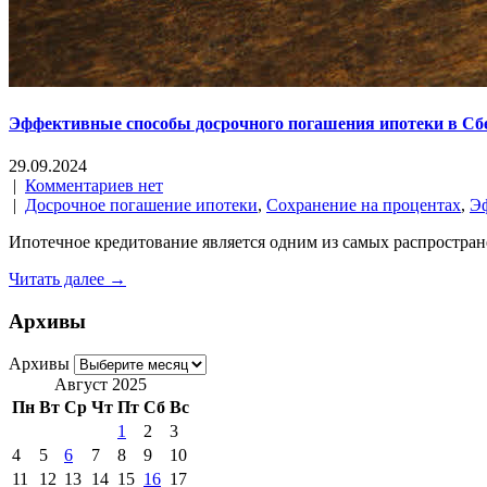
Эффективные способы досрочного погашения ипотеки в Сбе
29.09.2024
|
Комментариев нет
|
Досрочное погашение ипотеки
,
Сохранение на процентах
,
Э
Ипотечное кредитование является одним из самых распростран
Читать далее →
Архивы
Архивы
Август 2025
Пн
Вт
Ср
Чт
Пт
Сб
Вс
1
2
3
4
5
6
7
8
9
10
11
12
13
14
15
16
17