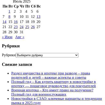
Июль 2025
Пн
Вт
Ср
Чт
Пт
Сб
Вс
1
2
3
4
5
6
7
8
9
10
11
12
13
14
15
16
17
18
19
20
21
22
23
24
25
26
27
28
29
30
31
« Июн
Авг »
Рубрики
Рубрики
Свежие записи
Раздел имущества в ипотеке при разводе – права
родителей и детей – важные аспекты и советы
Полный гид – Как купить квартиру в новостройке в
ипотеку — пошаговое руководство для покупателей
Военная ипотека – Кто имеет право на получение?
Полный гид для военнослужащих
Новостройки в СЗАО: ключевые варианты и тенденции
рынка в 2025 году